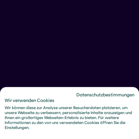
SAFe® Product Owner / Product
Manager (POPM)
SAFe® Agile Product Management
SAFe® Release Train Engineer (RTE)
SAFe® DevOps
Datenschutzbestimmungen
Wir verwenden Cookies
Wir können diese zur Analyse unserer Besucherdaten platzieren, um
SAFe® for Architects
unsere Webseite zu verbessern, personalisierte Inhalte anzuzeigen und
Ihnen ein großartiges Webseiten-Erlebnis zu bieten. Für weitere
Informationen zu den von uns verwendeten Cookies öffnen Sie die
Einstellungen.
SAFe® Lean Portfolio Management