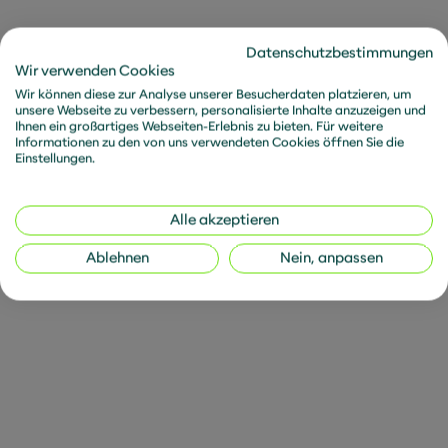
Lernziele
Datenschutzbestimmungen
Verständnis über die Fähigkeiten und
Wir verwenden Cookies
Werkzeuge zum Entwerfen von werthaltigen
Wir können diese zur Analyse unserer Besucherdaten platzieren, um
Produkten im Umfeld agiler Organisationen
unsere Webseite zu verbessern, personalisierte Inhalte anzuzeigen und
Ihnen ein großartiges Webseiten-Erlebnis zu bieten. Für weitere
Informationen zu den von uns verwendeten Cookies öffnen Sie die
Erlernen der erforderlichen Werkzeuge, um agile
Einstellungen.
Produktmanagementsysteme aufzubauen
Alle akzeptieren
Organisation
Ablehnen
Nein, anpassen
Dauer: 3 Tage
Gebühr
2.200 € zzgl. MwSt inkl. Gebühr für Materialien
und Zertifizierung