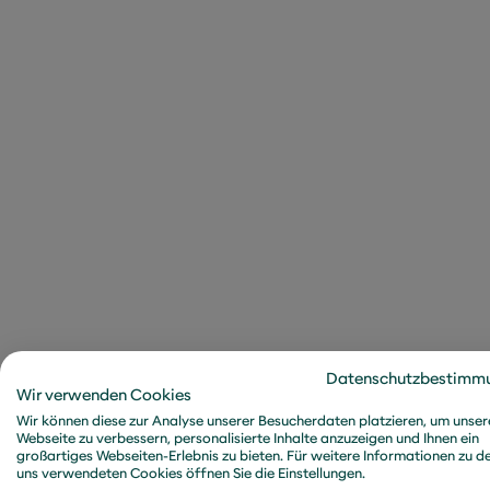
Hyperfokus oder einem 
Neurodiversitä
Bei metafinanz haben wi
denen sich Mitarbeiten
Chancengleichheit und I
Neurodiversität. Zum ei
Austausch, zum anderen
Neurodivergenz zu sch
Beispiel eine Kollegin mi
der sie ihre Erfahrungen
Datenschutzbestimm
eine Podiumsdiskussion 
Wir verwenden Cookies
um das Thema besprech
Wir können diese zur Analyse unserer Besucherdaten platzieren, um unser
Webseite zu verbessern, personalisierte Inhalte anzuzeigen und Ihnen ein
vertrauensvollen Rahmen
großartiges Webseiten-Erlebnis zu bieten. Für weitere Informationen zu d
uns verwendeten Cookies öffnen Sie die Einstellungen.
der Safe Space ist geöf