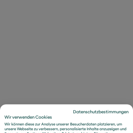
Um das Sicherheitsbewusstsein auf allen Ebenen
stetig zu trainieren, kuratieren wir die
interessantesten Security-Vorfälle jede Woche in
unseren
Security News Collections
. In Form kurzer
Zusammenfassungen mit Links auf die Quellen, unter
denen sich die vollständigen Nachrichten abrufen
lassen, werden nicht nur CISOs oder ISOs
regelmäßig über die aktuelle Bedrohungslage
informiert. Darüber hinaus können die Informationen
den Mitarbeitenden wie auch dem Top-Management
zur Verfügung gestellt werden, um die Achtsamkeit
hinsichtlich Cyberrisiken zu erhöhen – im Büro, von
unterwegs und zuhause.
Regelmäßige Impulse stärken die
Datenschutzbestimmungen
Abwehr
Wir verwenden Cookies
Wir können diese zur Analyse unserer Besucherdaten platzieren, um
Der Service spart den Empfängern viel Zeit, da sie
unsere Webseite zu verbessern, personalisierte Inhalte anzuzeigen und