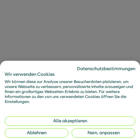
Die Squad 303, benannt nach der Staffel 303 in
der königlichen Luftwaffe Großbritanniens,
generiert die Texte in russischer Sprache und
stellt Handynummern, die in Russland registriert
sind, zur Verfügung, damit Menschen rund um
den Globus solche Nachrichten an die russische
Bevölkerung schicken können.
Mangels unabhängiger Medien sind Menschen
Datenschutzbestimmungen
in Russland auch über Google-Bewertungen,
Wir verwenden Cookies
Airbnb und Tinder auf die tatsächlichen
Wir können diese zur Analyse unserer Besucherdaten platzieren, um
Vorgänge in der Ukraine hingewiesen worden,
unsere Webseite zu verbessern, personalisierte Inhalte anzuzeigen und
Ihnen ein großartiges Webseiten-Erlebnis zu bieten. Für weitere
was die russische Propaganda unterläuft.
Informationen zu den von uns verwendeten Cookies öffnen Sie die
Einstellungen.
Russische Cybergangs wie Lockbit distanzieren
sich aus finanziellen Gründen vom
Alle akzeptieren
Kriegsgeschehen. Ihnen geht es darum, weiter
Geld aus den Cyberversicherungen westlicher
Ablehnen
Nein, anpassen
Unternehmen nach Erpressungsangriffen zu