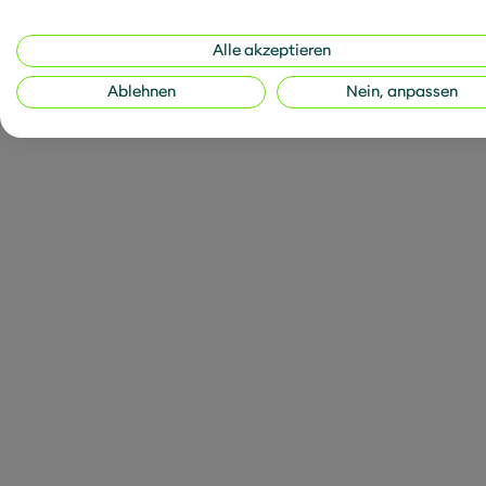
Secure coding (8
Alle akzeptieren
Ablehnen
Nein, anpassen
Zusätzlich werden die 
hinsichtlich des Kontroll
Informationssicherheitse
Cybersecurity-Konzeptes 
#physical_security) sow
Diese werden in der Nov