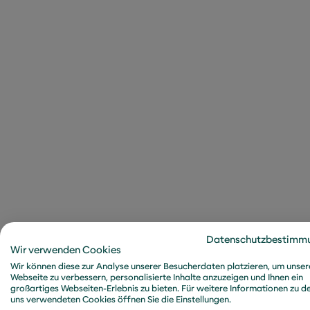
Configuration m
Information delet
Data masking (8.
Data leakage pre
Monitoring activi
Datenschutzbestimm
Wir verwenden Cookies
Wir können diese zur Analyse unserer Besucherdaten platzieren, um unser
Web filtering (8.
Webseite zu verbessern, personalisierte Inhalte anzuzeigen und Ihnen ein
großartiges Webseiten-Erlebnis zu bieten. Für weitere Informationen zu d
uns verwendeten Cookies öffnen Sie die Einstellungen.