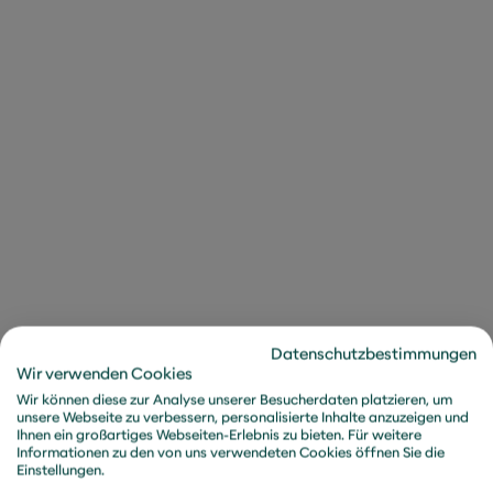
höhere Unsicherheitskompetenz, da sie
Entscheidungen mit weitreichenden Konsequenzen
treffen, auch wenn nicht alle Informationen
verfügbar sind oder die Zukunft ungewiss ist. Sie
müssen in der Lage sein, die Mitarbeitenden durch
unsichere Zeiten zu führen, indem sie Vertrauen und
Stabilität vermitteln und gleichzeitig offen für
Anpassungen und neue Wege sind.
Von Entscheidungen zum
Entscheidungsmanagement
Führungskräfte sollten sich ihrer neuen Rolle
Datenschutzbestimmungen
Wir verwenden Cookies
bewusst werden: Sie werden von traditionellen
Entscheider:innen zu Entscheidungsmanager:innen.
Wir können diese zur Analyse unserer Besucherdaten platzieren, um
unsere Webseite zu verbessern, personalisierte Inhalte anzuzeigen und
Der Einsatz von KI erfordert eine Verschiebung weg
Ihnen ein großartiges Webseiten-Erlebnis zu bieten. Für weitere
von rein intuitiven Entscheidungen hin zu einem
Informationen zu den von uns verwendeten Cookies öffnen Sie die
Einstellungen.
Ansatz, der stärker auf Analysen und