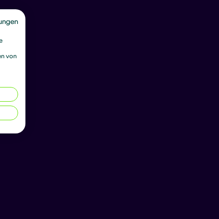
von Matthias
ungen
e
en von
ownloads