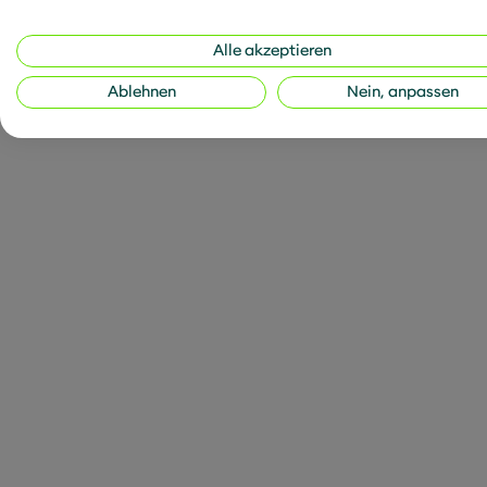
und nahtlos in bestehen
Alle akzeptieren
Ein Tool als zuk
Ablehnen
Nein, anpassen
In einer sich ständig ve
Unternehmen proaktiv un
eine Lösung für aktuell
die Zukunft. Es ermögli
Sicherheitsanforderun
zu bleiben. Dabei spielt
ersten Moment scheint d
zusätzliche Ausgabe zu 
dieses Investment schn
Durch die Automatisier
die Verwaltung und Übe
Zudem kann ein ISMS-Too