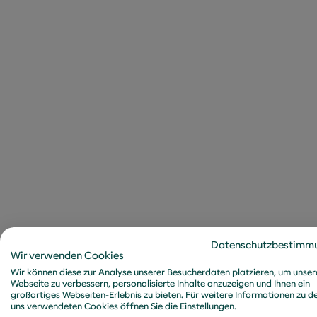
geteilte Erfahrungen 
Unterschied. Cybersecur
Unternehmensgrenzen 
KI als Gamecha
Hinzu kommt, dass Künstl
Cyberraum deutlich verä
nutzen KI, um Phishing e
Deepfakes aufzupoliere
Die Geschwindigkeit und
Abwehrmechanismen. Gle
Datenschutzbestimm
braucht Daten, Expert
Wir verwenden Cookies
Wir können diese zur Analyse unserer Besucherdaten platzieren, um unser
können diese Ressource
Webseite zu verbessern, personalisierte Inhalte anzuzeigen und Ihnen ein
Notwendigkeit.
großartiges Webseiten-Erlebnis zu bieten. Für weitere Informationen zu d
uns verwendeten Cookies öffnen Sie die Einstellungen.