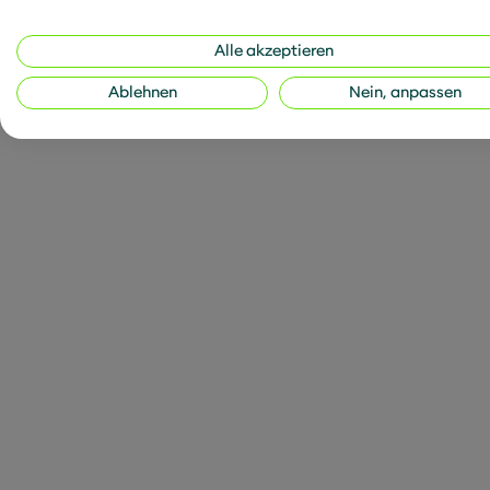
KI ist zwar mächtig, abe
Entwicklung eigener KI-
Alle akzeptieren
Datenmengen und hochsp
Ablehnen
Nein, anpassen
Zusammenarbeit:
Getei
fortschrittlicher Techno
Gemeinsame Trainingsda
spezialisierte Anbieter 
entsteht kollektive Int
Vernetzung in d
Diese übergreifende Ver
bereits. Die Banken-In
Cybercrime) zeigte frü
zusammenschließen kö
vorzugehen. Auch wenn G