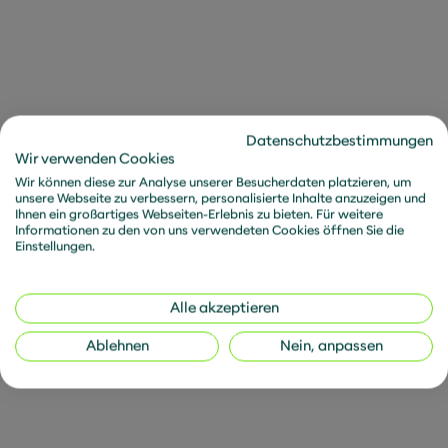
allen gezeigten Beispielen und Erkenntnissen.
Mehr Infos?
Datenschutzbestimmungen
Wir verwenden Cookies
Wir können diese zur Analyse unserer Besucherdaten platzieren, um
unsere Webseite zu verbessern, personalisierte Inhalte anzuzeigen und
Ihnen ein großartiges Webseiten-Erlebnis zu bieten. Für weitere
Informationen zu den von uns verwendeten Cookies öffnen Sie die
Einstellungen.
Transformation Strategy
Alle akzeptieren
War’s Schiller? „Wer nicht mit der Zeit geht,
geht mit der Zeit.“ Ob nun Schiller oder
Ablehnen
Nein, anpassen
Stromberg: Es stimmt. Und Veränderungen
kommen immer schneller, werden immer
disruptiver. Unternehmen müssen
Veränderungen mitgehen, wollen sie darin