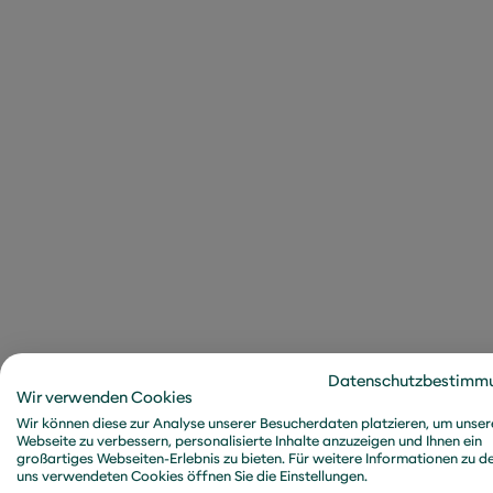
mentalen Coaching-An
Wir sind überzeugt, das
anstehenden Kulturwand
wesentliches Element f
Agilität oder New Work s
soziale Wesen wahrgen
Ebenen gesund sind und
Wir gestalten gemeinsa
modernes Arbeiten gere
verschaffen und persön
zu lassen. Das Thema Ge
Datenschutzbestimm
Wir verwenden Cookies
fest und dauerhaft in 
Wir können diese zur Analyse unserer Besucherdaten platzieren, um unser
Webseite zu verbessern, personalisierte Inhalte anzuzeigen und Ihnen ein
Denn nur so lassen sic
großartiges Webseiten-Erlebnis zu bieten. Für weitere Informationen zu d
uns verwendeten Cookies öffnen Sie die Einstellungen.
erreichen und gemeins