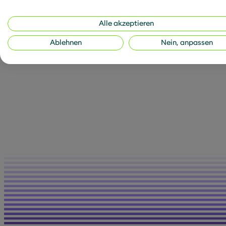
beschreiten. Und wie s
Alle akzeptieren
Quelle Titelbild: AdobeS
Ablehnen
Nein, anpassen
Artikel teilen