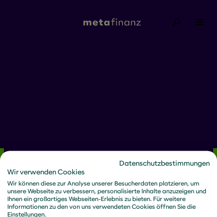
Nach erfolgreicher Registrierung erhalten Sie
Datenschutzbestimmungen
innerhalb der nächsten 15 Minuten eine
Wir verwenden Cookies
Wir bringen
Bestätigungs-Mail mit dem Link zum Download.
Wir können diese zur Analyse unserer Besucherdaten platzieren, um
unsere Webseite zu verbessern, personalisierte Inhalte anzuzeigen und
Zukunftsfähigkeit
Ihnen ein großartiges Webseiten-Erlebnis zu bieten. Für weitere
Informationen zu den von uns verwendeten Cookies öffnen Sie die
ans Licht.
Einstellungen.