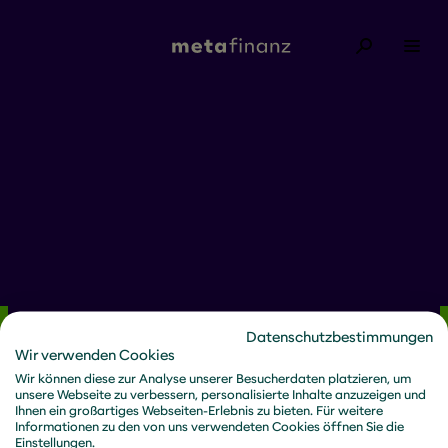
Vielen Dank für die Übermittlung Ihrer Daten. Bei
Fragen stehen wir Ihnen gerne unter
Datenschutzbestimmungen
kontakt@metafinanz.de
zur Verfügung!
Wir verwenden Cookies
Wir bringen
Wir können diese zur Analyse unserer Besucherdaten platzieren, um
unsere Webseite zu verbessern, personalisierte Inhalte anzuzeigen und
Zukunftsfähigkeit
Ihnen ein großartiges Webseiten-Erlebnis zu bieten. Für weitere
Informationen zu den von uns verwendeten Cookies öffnen Sie die
ans Licht.
Einstellungen.