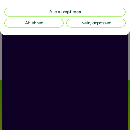
Alle akzeptieren
Rechnungsadresse
Ablehnen
Nein, anpassen
Ihre Nachricht
*
Ich akzeptiere die
Datenschutzbestimmungen
Leider ist etwas schief gelaufen. Bitte
versuchen Sie es später nochmal.
Wir bringen
Zukunftsfähigkeit
ans Licht.
Leopoldstraße 146, 80804 München