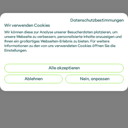
Background und viel Platz, um das Vorgehen zu
erleben und zu probieren. Die Aufgabenstellung
und die Ergebnisse."
Datenschutzbestimmungen
Wir verwenden Cookies
Eckdaten
Wir können diese zur Analyse unserer Besucherdaten platzieren, um
unsere Webseite zu verbessern, personalisierte Inhalte anzuzeigen und
Ihnen ein großartiges Webseiten-Erlebnis zu bieten. Für weitere
Informationen zu den von uns verwendeten Cookies öffnen Sie die
Workshop in München, Stuttgart oder an Ihrem
Einstellungen.
Unternehmensstandort
1 Tag oder 2 halbe Tage vor Ort (insgesamt 8
Alle akzeptieren
Stunden)
Ablehnen
Nein, anpassen
6 bis 12 Teilnehmende
2 Trainermit langjähriger Erfahrung
Pro Person 480 € zzgl. MwSt.
Gesamter Workshop (auch Inhouse): 2.800 €