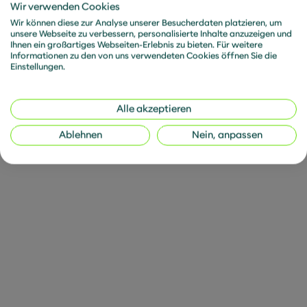
Wir verwenden Cookies
den Mut mit, gemeinsam mit deinem Team
Wir können diese zur Analyse unserer Besucherdaten platzieren, um
unternehmerisch und selbstbestimmt zu
unsere Webseite zu verbessern, personalisierte Inhalte anzuzeigen und
agieren.
Ihnen ein großartiges Webseiten-Erlebnis zu bieten. Für weitere
Informationen zu den von uns verwendeten Cookies öffnen Sie die
Einstellungen.
Du hast ein erfolgreich abgeschlossenes
Studium der Physik, Mathematik, Informatik,
Natur-, Ingenieurs- oder
Alle akzeptieren
Wirtschaftswissenschaften mit quantitativem
Ablehnen
Nein, anpassen
Schwerpunkt, sowie bereits mindestens 2 Jahre
relevante Berufserfahrung im Bereich
quantitatives Risikomanagement.
Du begeisterst dich für quantitatives
Risikomanagement und finanzmathematische
Themen.
Du bist offen dafür mit uns das neue Feld Cyber-
Risiko-Management zu gestalten und bist
motiviert, innovative Lösungen zur