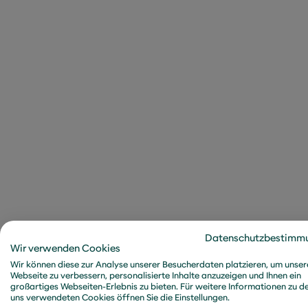
Work zum Top-A
Apropos Auszeic
Gesundheitsman
prämiert.
Lass uns über Ge
Neben einem att
Beteiligung am U
als individuelle 
Wie viele Benefi
Papyrusrollen zu
Datenschutzbestimm
Wir verwenden Cookies
Wir können diese zur Analyse unserer Besucherdaten platzieren, um unser
Das macht dich au
Webseite zu verbessern, personalisierte Inhalte anzuzeigen und Ihnen ein
großartiges Webseiten-Erlebnis zu bieten. Für weitere Informationen zu d
uns verwendeten Cookies öffnen Sie die Einstellungen.