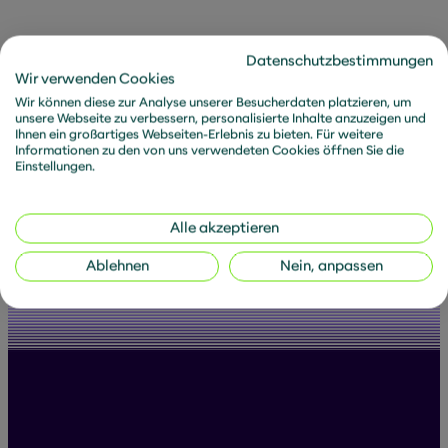
Herausforderungen und Erfahrungen, komme viel
herum und kann jeden Tag etwas dazulernen,
fachlich sowie persönlich. Dass man sich
Datenschutzbestimmungen
gegenseitig unterstützt in metafinanz, ist extrem
Wir verwenden Cookies
wertvoll. Man hilft sich, hat ein offenes Ohr für die
Wir können diese zur Analyse unserer Besucherdaten platzieren, um
unsere Webseite zu verbessern, personalisierte Inhalte anzuzeigen und
anderen und kann jederzeit in den Austausch gehen
Ihnen ein großartiges Webseiten-Erlebnis zu bieten. Für weitere
– unabhängig davon, ob Du gerade miteinander auf
Informationen zu den von uns verwendeten Cookies öffnen Sie die
Einstellungen.
einem Projekt bist. Diese Kultur ist etwas
Besonderes.
Alle akzeptieren
Ablehnen
Nein, anpassen