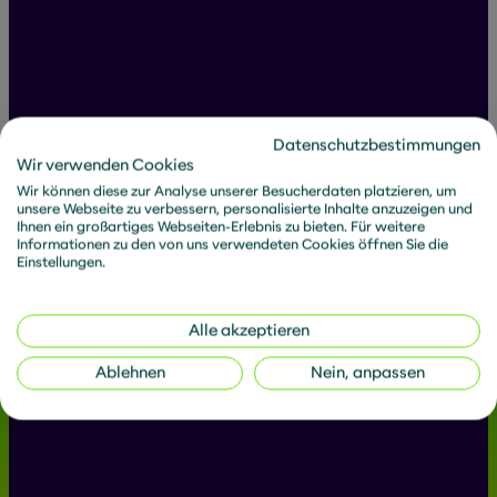
Alle Beiträge von Carina
Datenschutzbestimmungen
Wir verwenden Cookies
Wir können diese zur Analyse unserer Besucherdaten platzieren, um
unsere Webseite zu verbessern, personalisierte Inhalte anzuzeigen und
Ihnen ein großartiges Webseiten-Erlebnis zu bieten. Für weitere
Informationen zu den von uns verwendeten Cookies öffnen Sie die
Filtern:
Einstellungen.
Artikel
News
Downloads
Alle akzeptieren
Ablehnen
Nein, anpassen
Keine Ergebnisse
Wir bringen
Zukunftsfähigkeit