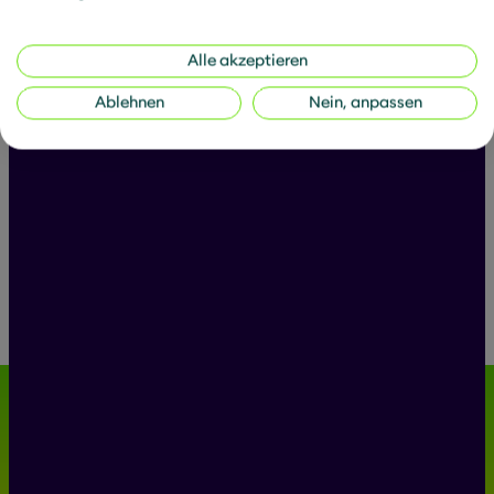
Alle akzeptieren
All posts by Thomas
Ablehnen
Nein, anpassen
Filter articles:
Articles
News
Downloads
No results
We Shine a New Light on Future
Viability.