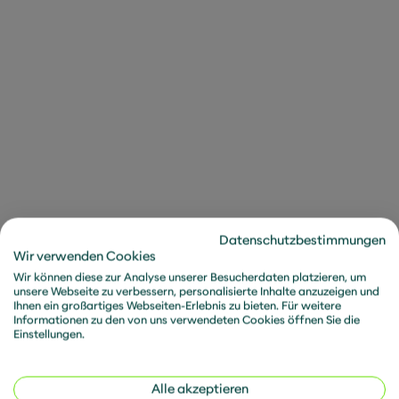
Mich hat schon immer die grüne Wiese gereizt – bei
Null anzufangen, selber zu gestalten und etwas
Datenschutzbestimmungen
aufzubauen. Das passt zur Arbeit in der metafinanz,
Wir verwenden Cookies
in der agile Hierarchielosigkeit gelebt wird. Der Mut,
Wir können diese zur Analyse unserer Besucherdaten platzieren, um
unsere Webseite zu verbessern, personalisierte Inhalte anzuzeigen und
etwas auszuprobieren, und der tiefe IT-Bezug führen
Ihnen ein großartiges Webseiten-Erlebnis zu bieten. Für weitere
zu innovativen Ansätzen, um Zukunftsthemen wie
Informationen zu den von uns verwendeten Cookies öffnen Sie die
Einstellungen.
die Nachhaltigkeit voranzubringen. An der
Schnittstelle von Nachhaltigkeit und IT unterstütze
ich Unternehmen dabei, optimistisch nach vorne zu
Alle akzeptieren