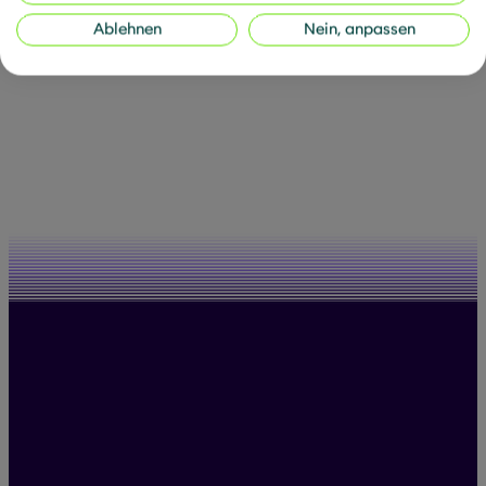
blicken und den positiven Impact ihrer Maßnahmen
zu potenzieren. Denn man kann nur steuern, was
Ablehnen
Nein, anpassen
man verstehen und messen kann. Und genau hier
kommen wir ins Spiel und helfen Unternehmen
dabei, nachhaltiges Wirken zu definieren, zu messen
und zu steuern.
All posts by Nina