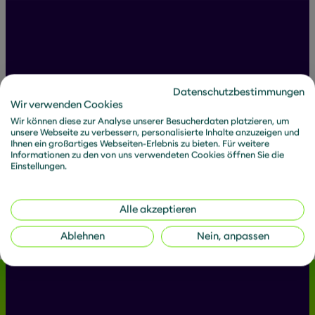
All posts by Jakob
Datenschutzbestimmungen
Wir verwenden Cookies
Wir können diese zur Analyse unserer Besucherdaten platzieren, um
unsere Webseite zu verbessern, personalisierte Inhalte anzuzeigen und
Ihnen ein großartiges Webseiten-Erlebnis zu bieten. Für weitere
Informationen zu den von uns verwendeten Cookies öffnen Sie die
Filter articles:
Einstellungen.
Articles
News
Downloads
Alle akzeptieren
Ablehnen
Nein, anpassen
No results
We Shine a New Light on Future