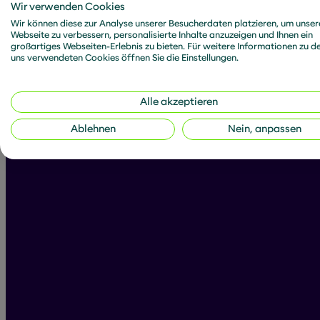
Wir verwenden Cookies
Wir können diese zur Analyse unserer Besucherdaten platzieren, um unser
Webseite zu verbessern, personalisierte Inhalte anzuzeigen und Ihnen ein
großartiges Webseiten-Erlebnis zu bieten. Für weitere Informationen zu d
uns verwendeten Cookies öffnen Sie die Einstellungen.
All posts by E
Alle akzeptieren
Ablehnen
Nein, anpassen
Filter articles:
Articles
News
D