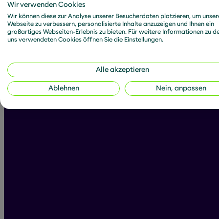
Wir verwenden Cookies
Wir können diese zur Analyse unserer Besucherdaten platzieren, um unser
Webseite zu verbessern, personalisierte Inhalte anzuzeigen und Ihnen ein
großartiges Webseiten-Erlebnis zu bieten. Für weitere Informationen zu d
uns verwendeten Cookies öffnen Sie die Einstellungen.
All posts by D
Alle akzeptieren
Ablehnen
Nein, anpassen
Filter articles:
Articles
News
D